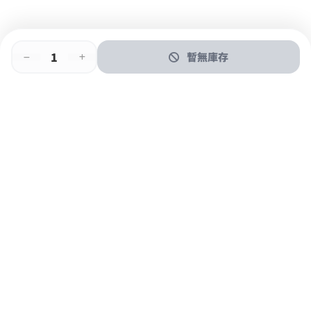
暫無庫存
即時門店取
門店取
送貨上門
最快1小時取貨
購物後可於260+分店取貨
購物滿$600免運費
關於我們
購物指南
支付方式
加入JFUN會員 立即下載