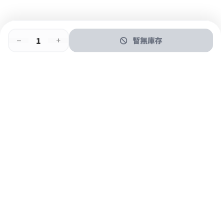
暫無庫存
即時門店取
門店取
送貨上門
最快1小時取貨
購物後可於260+分店取貨
購物滿$600免運費
關於我們
購物指南
支付方式
加入JFUN會員 立即下載