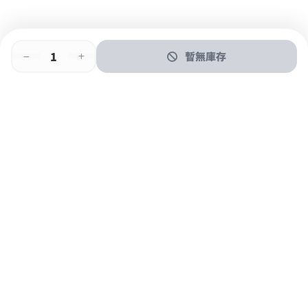
暫無庫存
即時門店取
門店取
送貨上門
最快1小時取貨
購物後可於260+分店取貨
購物滿$600免運費
關於我們
購物指南
支付方式
加入JFUN會員 立即下載