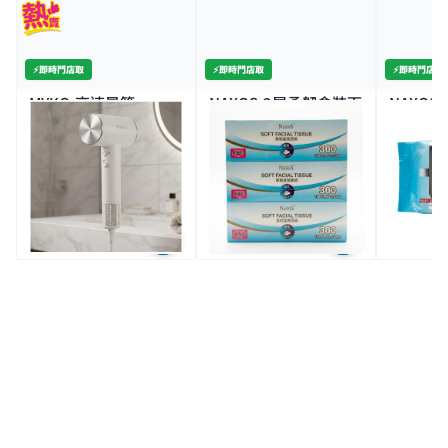
⚡️即時門店取
⚡️即時門店取
⚡️即時門店取
MYKO-高速風筒
NAXOS-2層柔韌盒裝面
NAXOS
1600W
紙3盒裝
濕紙巾5
8K+
$120.0
$10.0
$12.
$299.0
特價
全場買4送1(共選5件商品)