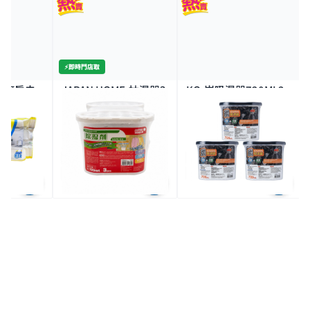
⚡️即時門店取
ME-廚房去
JAPAN HOME-抽濕器3
KO-炭吸濕器720ML3
片
個裝720MLX3
個裝
4K+
7K+
$17.9
$17.9
$19.9
$21.9
共選5件商品)
特價
特價
全場買4送1(共選5件商品)
全場買4送1(共選5件商品)