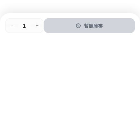
暫無庫存
即時門店取
門店取
送貨上門
最快1小時取貨
購物後可於260+分店取貨
購物滿$600免運費
關於我們
購物指南
支付方式
加入JFUN會員 立即下載