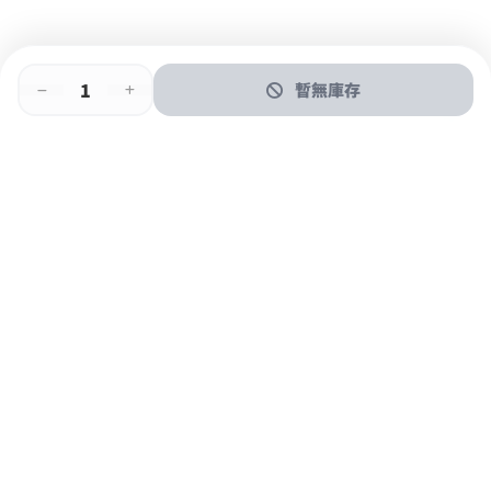
暫無庫存
即時門店取
門店取
送貨上門
最快1小時取貨
購物後可於260+分店取貨
購物滿$600免運費
關於我們
購物指南
支付方式
加入JFUN會員 立即下載