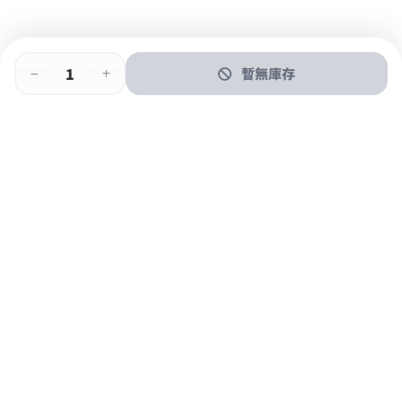
暫無庫存
即時門店取
門店取
送貨上門
最快1小時取貨
購物後可於260+分店取貨
購物滿$600免運費
關於我們
購物指南
支付方式
加入JFUN會員 立即下載