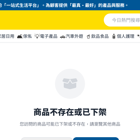
「一站式生活平台」。為顧客提供「最真・最好」的產品與服務。
🛋️
💡
🚗
🥤
🧴

家居日用
傢俬
電子產品
汽車外遊
飲品食品
個人護理
商品不存在或已下架
您訪問的商品可能已下架或不存在，請瀏覽其他商品