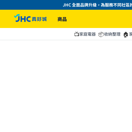
JHC 全面品牌升級，為服務不同社區的
商品
📺
📦
🏠
家庭電器
收納整理