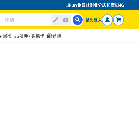
JFun會員計劃
分店位置
ENG
請先登入

🎫
🛍️
寵物
禮券 / 數據卡
預購