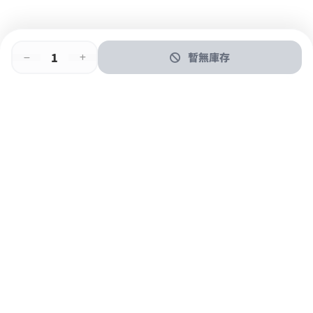
暫無庫存
即時門店取
門店取
送貨上門
最快1小時取貨
購物後可於260+分店取貨
購物滿$600免運費
關於我們
購物指南
支付方式
加入JFUN會員 立即下載