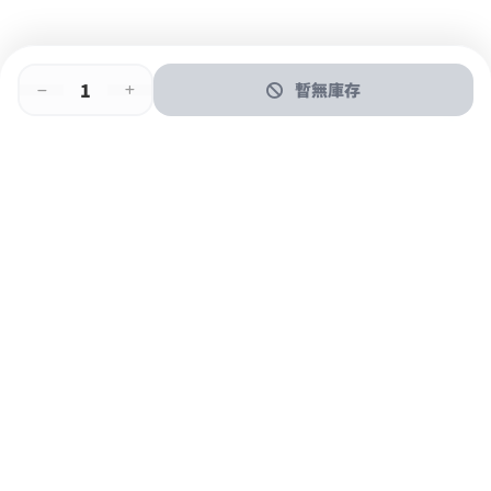
暫無庫存
即時門店取
門店取
送貨上門
最快1小時取貨
購物後可於260+分店取貨
購物滿$600免運費
關於我們
購物指南
支付方式
加入JFUN會員 立即下載