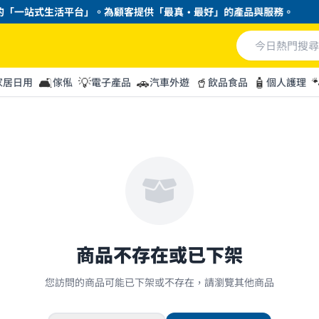
「一站式生活平台」。為顧客提供「最真・最好」的產品與服務。
🛋️
💡
🚗
🥤
🧴

家居日用
傢俬
電子產品
汽車外遊
飲品食品
個人護理
商品不存在或已下架
您訪問的商品可能已下架或不存在，請瀏覽其他商品