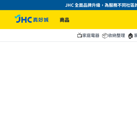
JHC 全面品牌升級，為服務不同社區的
商品
📺
📦
🏠
家庭電器
收納整理