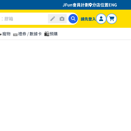
JFun會員計劃
分店位置
ENG
請先登入

🎫
🛍️
寵物
禮券 / 數據卡
預購