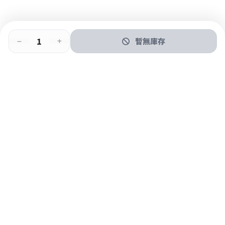
暫無庫存
即時門店取
門店取
送貨上門
最快1小時取貨
購物後可於260+分店取貨
購物滿$600免運費
關於我們
購物指南
支付方式
加入JFUN會員 立即下載