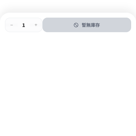
暫無庫存
即時門店取
門店取
送貨上門
最快1小時取貨
購物後可於260+分店取貨
購物滿$600免運費
關於我們
購物指南
支付方式
加入JFUN會員 立即下載