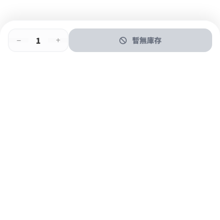
暫無庫存
即時門店取
門店取
送貨上門
最快1小時取貨
購物後可於260+分店取貨
購物滿$600免運費
關於我們
購物指南
支付方式
加入JFUN會員 立即下載