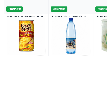
⚡️即時門店取
⚡️即時門店取
⚡️即時門店取
POKKA-即飲粟米濃湯
NEVIA-意大利礦泉水
茶師傅-
190G
500ML
茶 4G 8
2K+
$8.0
$6.9
$27.
3件價 $20/3
2件價 $11/2
全場買4送1(共選5件商品)
全場買4送1(共選5件商品)