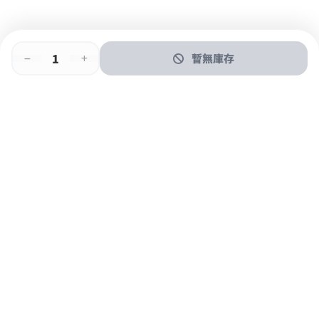
暫無庫存
即時門店取
門店取
送貨上門
最快1小時取貨
購物後可於260+分店取貨
購物滿$600免運費
關於我們
購物指南
支付方式
加入JFUN會員 立即下載