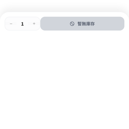
暫無庫存
即時門店取
門店取
送貨上門
最快1小時取貨
購物後可於260+分店取貨
購物滿$600免運費
關於我們
購物指南
支付方式
加入JFUN會員 立即下載