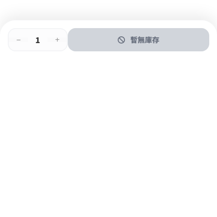
暫無庫存
即時門店取
門店取
送貨上門
最快1小時取貨
購物後可於260+分店取貨
購物滿$600免運費
關於我們
購物指南
支付方式
加入JFUN會員 立即下載