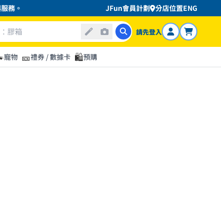
務。
JFun會員計劃
分店位置
ENG
請先登入

🎫
🛍️
寵物
禮券 / 數據卡
預購