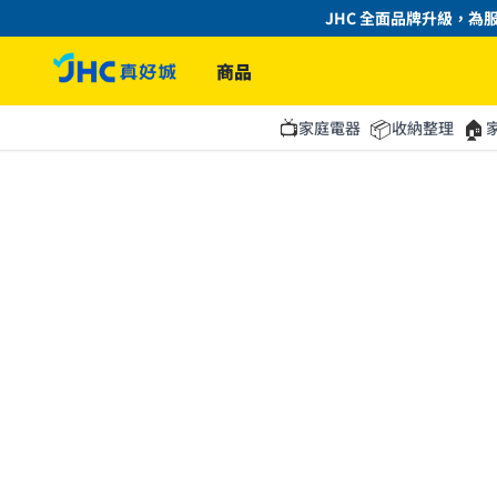
JHC 全面品牌升級，為服
商品
📺
📦
🏠
家庭電器
收納整理