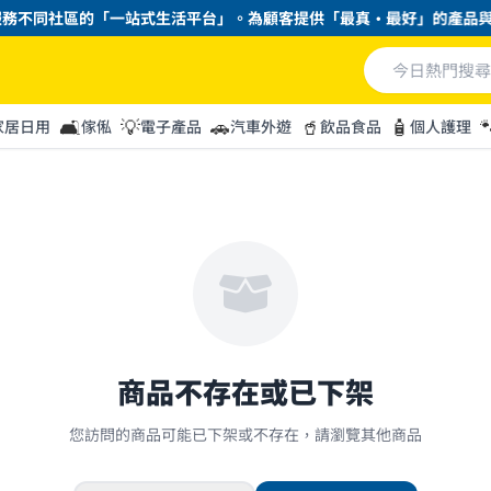
務不同社區的「一站式生活平台」。為顧客提供「最真・最好」的產品與服
🛋️
💡
🚗
🥤
🧴

家居日用
傢俬
電子產品
汽車外遊
飲品食品
個人護理
商品不存在或已下架
您訪問的商品可能已下架或不存在，請瀏覽其他商品