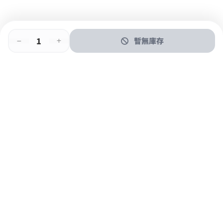
暫無庫存
即時門店取
門店取
送貨上門
最快1小時取貨
購物後可於260+分店取貨
購物滿$600免運費
關於我們
購物指南
支付方式
加入JFUN會員 立即下載