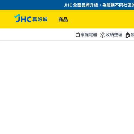
JHC 全面品牌升級，為服務不同社區的
商品
📺
📦
🏠
家庭電器
收納整理