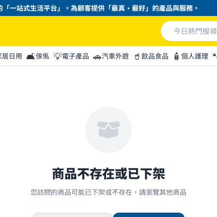
「一站式生活平台」。為顧客提供「最真・最好」的產品與服務。
🛋️
💡
🚗
🥤
🧴

家居日用
傢俬
電子產品
汽車外遊
飲品食品
個人護理
商品不存在或已下架
您訪問的商品可能已下架或不存在，請瀏覽其他商品