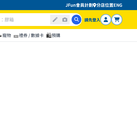
JFun會員計劃
分店位置
ENG
請先登入

🎫
🛍️
寵物
禮券 / 數據卡
預購