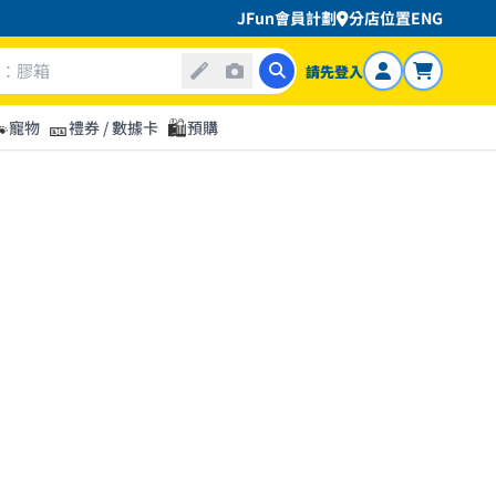
JFun會員計劃
分店位置
ENG
請先登入

🎫
🛍️
寵物
禮券 / 數據卡
預購