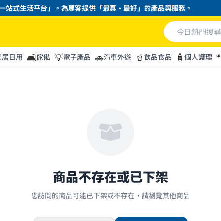
站式生活平台」。為顧客提供「最真・最好」的產品與服務。
🛋️
💡
🚗
🥤
🧴

家居日用
傢俬
電子產品
汽車外遊
飲品食品
個人護理
商品不存在或已下架
您訪問的商品可能已下架或不存在，請瀏覽其他商品