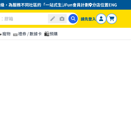
級，為服務不同社區的「一站式生活平台」。為顧客提供「最真・最好」的
JFun會員計劃
分店位置
ENG
請先登入

🎫
🛍️
寵物
禮券 / 數據卡
預購