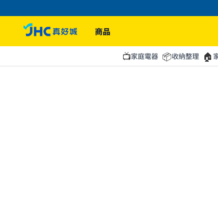
商品
📺
📦
🏠
家庭電器
收納整理