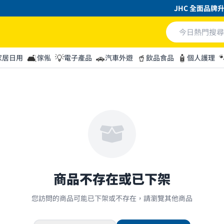
JHC 全面品牌升
🛋️
💡
🚗
🥤
🧴

家居日用
傢俬
電子產品
汽車外遊
飲品食品
個人護理
商品不存在或已下架
您訪問的商品可能已下架或不存在，請瀏覽其他商品