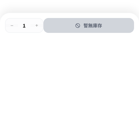
暫無庫存
即時門店取
門店取
送貨上門
最快1小時取貨
購物後可於260+分店取貨
購物滿$600免運費
關於我們
購物指南
支付方式
加入JFUN會員 立即下載