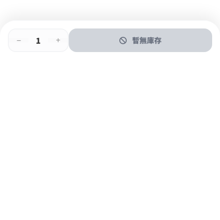
暫無庫存
即時門店取
門店取
送貨上門
最快1小時取貨
購物後可於260+分店取貨
購物滿$600免運費
關於我們
購物指南
支付方式
加入JFUN會員 立即下載