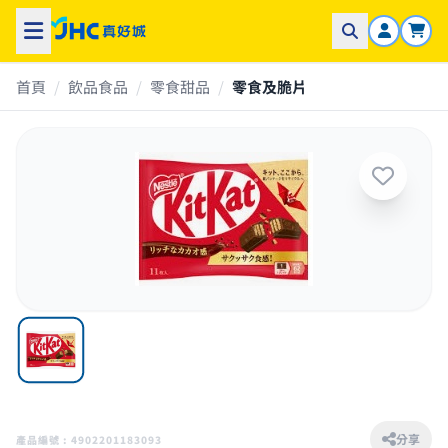
首頁
/
飲品食品
/
零食甜品
/
零食及脆片
分享
產品編號 : 4902201183093