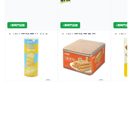
⚡️即時門店取
⚡️即時門店取
⚡️即時門店取
&JOY-原味薯片 80G
&JOY-原味蛋卷皇
&JOY-
454G
200G 
$9.9
$39.9
$29.
$15/2件
全場買4送1(共選5件商品)
特價
全場買4送1(共選5件商品)