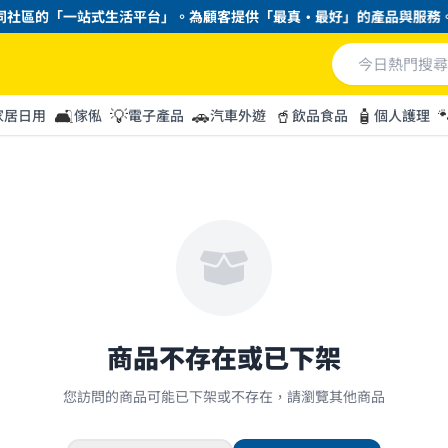
社區的「一站式生活平台」。為顧客提供「最真・最好」的產品與服務。
🛋️
💡
🚗
🥤
🧴

家居日用
傢俬
電子產品
汽車外遊
飲品食品
個人護理
商品不存在或已下架
您訪問的商品可能已下架或不存在，請瀏覽其他商品