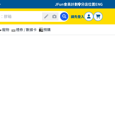
JFun會員計劃
分店位置
ENG
請先登入

🎫
🛍️
寵物
禮券 / 數據卡
預購