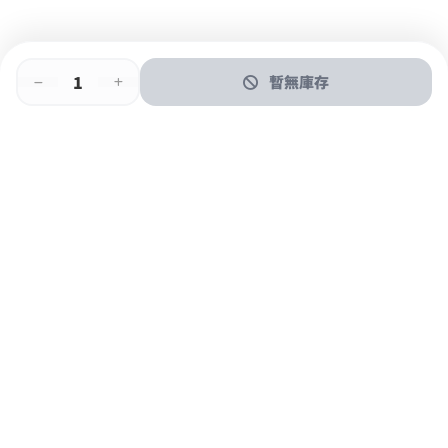
暫無庫存
即時門店取
門店取
送貨上門
最快1小時取貨
購物後可於260+分店取貨
購物滿$600免運費
關於我們
購物指南
支付方式
加入JFUN會員 立即下載