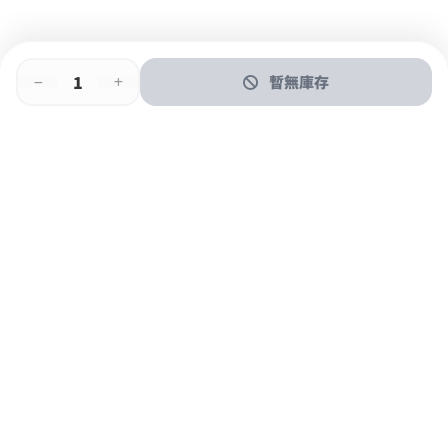
暫無庫存
即時門店取
門店取
送貨上門
最快1小時取貨
購物後可於260+分店取貨
購物滿$600免運費
關於我們
購物指南
支付方式
加入JFUN會員 立即下載