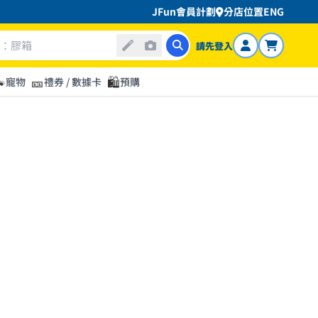
JFun會員計劃
分店位置
ENG
請先登入

🎫
🛍️
寵物
禮券 / 數據卡
預購