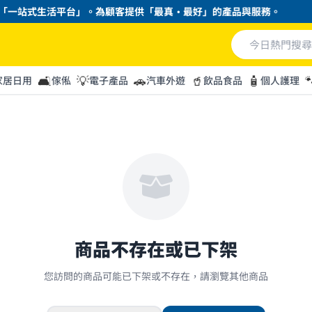
一站式生活平台」。為顧客提供「最真・最好」的產品與服務。
🛋️
💡
🚗
🥤
🧴

家居日用
傢俬
電子產品
汽車外遊
飲品食品
個人護理
商品不存在或已下架
您訪問的商品可能已下架或不存在，請瀏覽其他商品