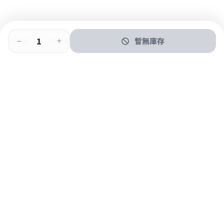
暫無庫存
即時門店取
門店取
送貨上門
最快1小時取貨
購物後可於260+分店取貨
購物滿$600免運費
關於我們
購物指南
支付方式
加入JFUN會員 立即下載