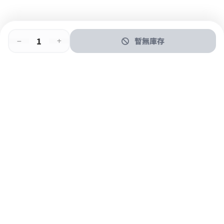
暫無庫存
即時門店取
門店取
送貨上門
最快1小時取貨
購物後可於260+分店取貨
購物滿$600免運費
關於我們
購物指南
支付方式
加入JFUN會員 立即下載