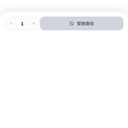
暫無庫存
即時門店取
門店取
送貨上門
最快1小時取貨
購物後可於260+分店取貨
購物滿$600免運費
關於我們
購物指南
支付方式
加入JFUN會員 立即下載