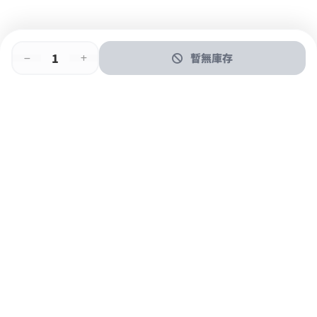
暫無庫存
即時門店取
門店取
送貨上門
最快1小時取貨
購物後可於260+分店取貨
購物滿$600免運費
關於我們
購物指南
支付方式
加入JFUN會員 立即下載