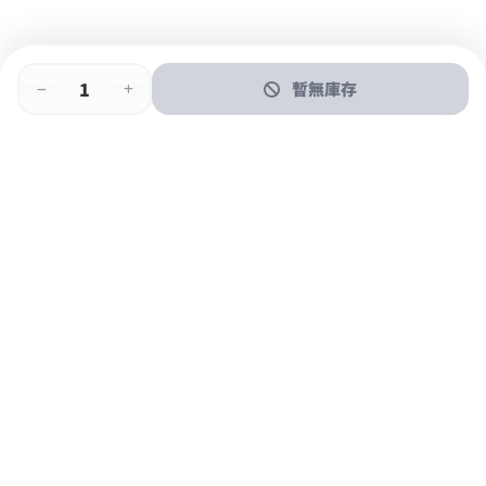
暫無庫存
即時門店取
門店取
送貨上門
最快1小時取貨
購物後可於260+分店取貨
購物滿$600免運費
關於我們
購物指南
支付方式
加入JFUN會員 立即下載