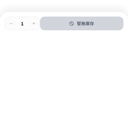
暫無庫存
即時門店取
門店取
送貨上門
最快1小時取貨
購物後可於260+分店取貨
購物滿$600免運費
關於我們
購物指南
支付方式
加入JFUN會員 立即下載