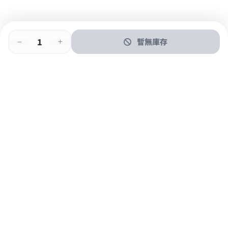
暫無庫存
即時門店取
門店取
送貨上門
最快1小時取貨
購物後可於260+分店取貨
購物滿$600免運費
關於我們
購物指南
支付方式
加入JFUN會員 立即下載