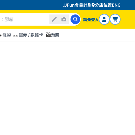
JHC 全面品牌升級，為服務不同社區的
JFun會員計劃
分店位置
ENG
請先登入

🎫
🛍️
寵物
禮券 / 數據卡
預購