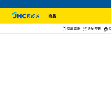
商品
📺
📦
🏠
家庭電器
收納整理