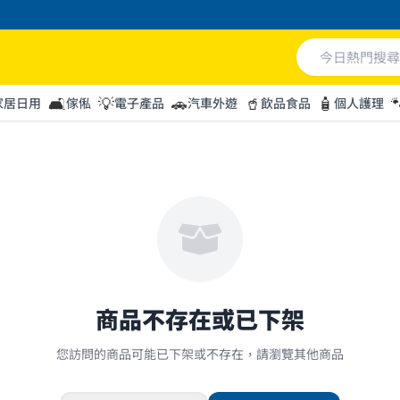
🛋️
💡
🚗
🥤
🧴

家居日用
傢俬
電子產品
汽車外遊
飲品食品
個人護理
商品不存在或已下架
您訪問的商品可能已下架或不存在，請瀏覽其他商品