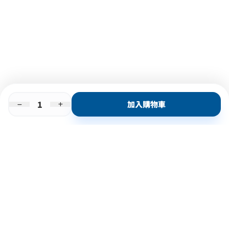
加入購物車
即時門店取
門店取
送貨上門
最快1小時取貨
購物後可於260+分店取貨
購物滿$600免運費
關於我們
購物指南