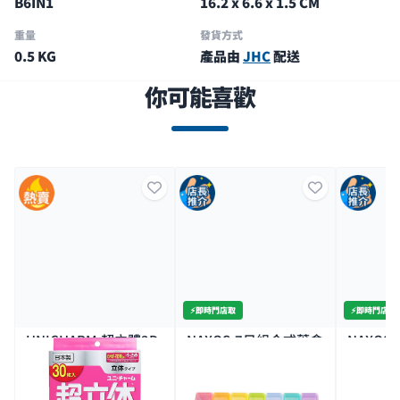
B6IN1
16.2 x 6.6 x 1.5 CM
重量
發貨方式
0.5 KG
產品由
JHC
配送
你可能喜歡
⚡️即時門店取
⚡️即時門店取
UNICHARM-超立體3D
NAXOS-7日組合式藥盒
NAXO
口罩(小) 30片
噴霧 10
14K+