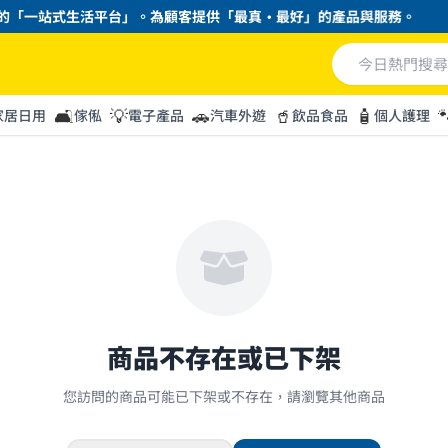
「一站式生活平台」。為顧客提供「最真・最好」的產品與服務。
🛋️
💡
🚗
🥤
🧴

家居日用
傢俬
電子產品
汽車外遊
飲品食品
個人護理
商品不存在或已下架
您訪問的商品可能已下架或不存在，請瀏覽其他商品