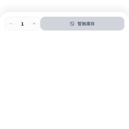
暫無庫存
即時門店取
門店取
送貨上門
最快1小時取貨
購物後可於260+分店取貨
購物滿$600免運費
關於我們
購物指南
支付方式
加入JFUN會員 立即下載