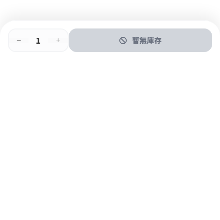
暫無庫存
即時門店取
門店取
送貨上門
最快1小時取貨
購物後可於260+分店取貨
購物滿$600免運費
關於我們
購物指南
支付方式
加入JFUN會員 立即下載