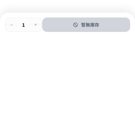
暫無庫存
即時門店取
門店取
送貨上門
最快1小時取貨
購物後可於260+分店取貨
購物滿$600免運費
關於我們
購物指南
支付方式
加入JFUN會員 立即下載