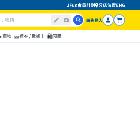
JFun會員計劃
分店位置
ENG
請先登入

🎫
🛍️
寵物
禮券 / 數據卡
預購