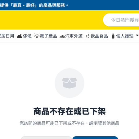
供「最真・最好」的產品與服務。
🛋️
💡
🚗
🥤
🧴

家居日用
傢俬
電子產品
汽車外遊
飲品食品
個人護理
商品不存在或已下架
您訪問的商品可能已下架或不存在，請瀏覽其他商品