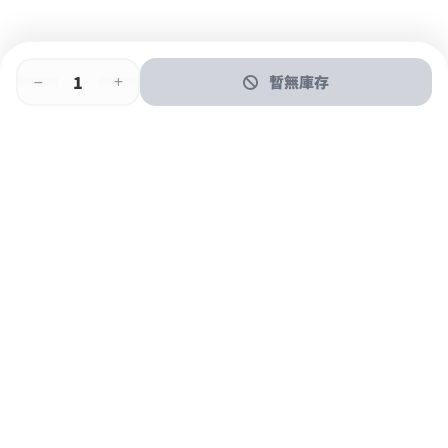
暫無庫存
即時門店取
門店取
送貨上門
最快1小時取貨
購物後可於260+分店取貨
購物滿$600免運費
關於我們
購物指南
支付方式
加入JFUN會員 立即下載