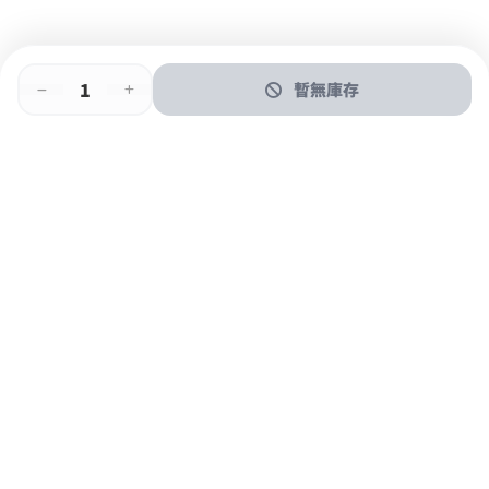
暫無庫存
即時門店取
門店取
送貨上門
最快1小時取貨
購物後可於260+分店取貨
購物滿$600免運費
關於我們
購物指南
支付方式
加入JFUN會員 立即下載