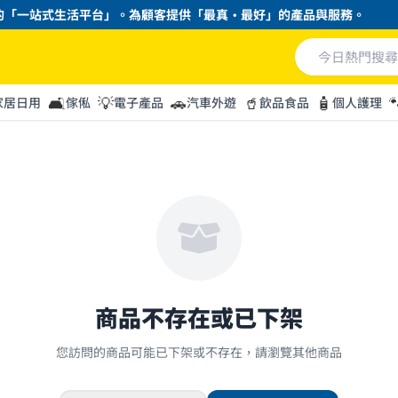
「一站式生活平台」。為顧客提供「最真・最好」的產品與服務。
🛋️
💡
🚗
🥤
🧴

家居日用
傢俬
電子產品
汽車外遊
飲品食品
個人護理
商品不存在或已下架
您訪問的商品可能已下架或不存在，請瀏覽其他商品