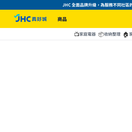
JHC 全面品牌升級，為服務不同社區的
商品
📺
📦
🏠
家庭電器
收納整理