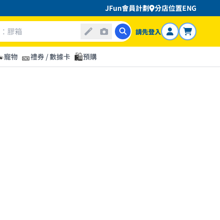
JFun會員計劃
分店位置
ENG
請先登入

🎫
🛍️
寵物
禮券 / 數據卡
預購