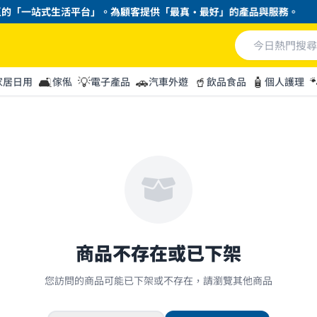
的「一站式生活平台」。為顧客提供「最真・最好」的產品與服務。
🛋️
💡
🚗
🥤
🧴

家居日用
傢俬
電子產品
汽車外遊
飲品食品
個人護理
商品不存在或已下架
您訪問的商品可能已下架或不存在，請瀏覽其他商品