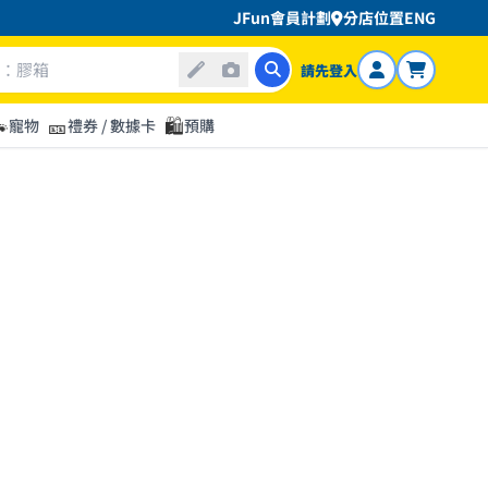
JFun會員計劃
分店位置
ENG
請先登入

🎫
🛍️
寵物
禮券 / 數據卡
預購