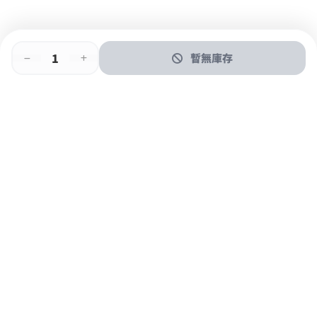
暫無庫存
即時門店取
門店取
送貨上門
最快1小時取貨
購物後可於260+分店取貨
購物滿$600免運費
關於我們
購物指南
支付方式
加入JFUN會員 立即下載